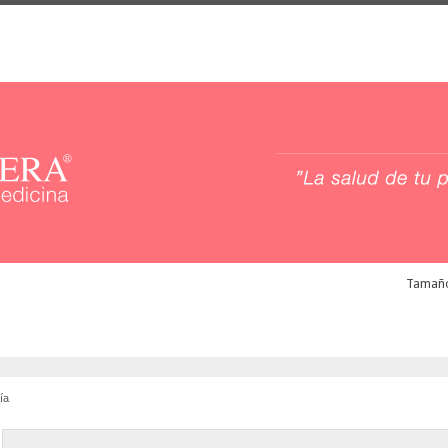
Tamaño
ía