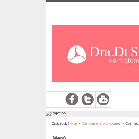
Está aquí:
Home
Cosmiatría
promogates
Cosmiatr
Menú